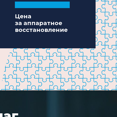
Цена
за аппаратное
восстановление
шаг