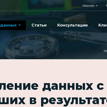
Иваново
 данных
Статьи
Консультации
Кли
Г
ление данных с
ших в результат